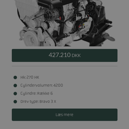
427.210
DKK
Hk: 270 HK
Cylindervolumen: 4200
Cylindre: Række 6
Drev type: Bravo 3 X
Læs mere