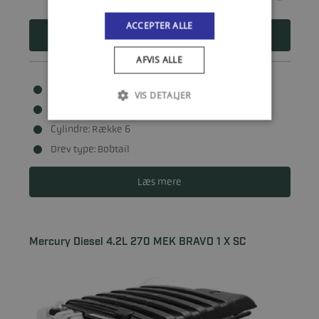
ACCEPTER ALLE
374.970
DKK
AFVIS ALLE
Hk: 270 HK
VIS DETALJER
Cylindervolumen: 4200
Cylindre: Række 6
Drev type: Bobtail
Læs mere
Mercury Diesel 4.2L 270 MEK BRAVO 1 X SC