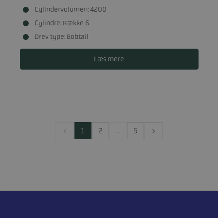
Cylindervolumen: 4200
Cylindre: Række 6
Drev type: Bobtail
Læs mere
1
2
..
5