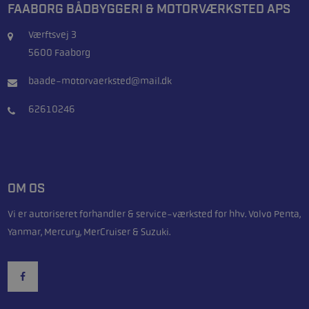
FAABORG BÅDBYGGERI & MOTORVÆRKSTED APS
Værftsvej 3
5600 Faaborg
baade-motorvaerksted@mail.dk
62610246
OM OS
Vi er autoriseret forhandler & service-værksted for hhv. Volvo Penta,
Yanmar, Mercury, MerCruiser & Suzuki.