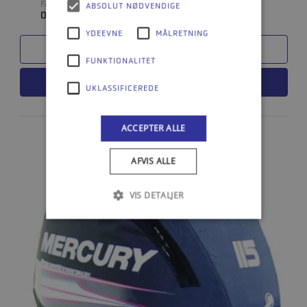
FABRIKAT
ABSOLUT NØDVENDIGE
0
YDEEVNE
MÅLRETNING
SAMMENLIGN
FUNKTIONALITET
LÆS MERE
UKLASSIFICEREDE
ACCEPTER ALLE
AFVIS ALLE
VIS DETALJER