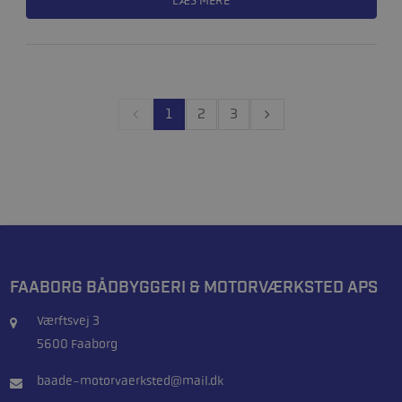
1
2
3
FAABORG BÅDBYGGERI & MOTORVÆRKSTED APS
Værftsvej 3
5600 Faaborg
baade-motorvaerksted@mail.dk