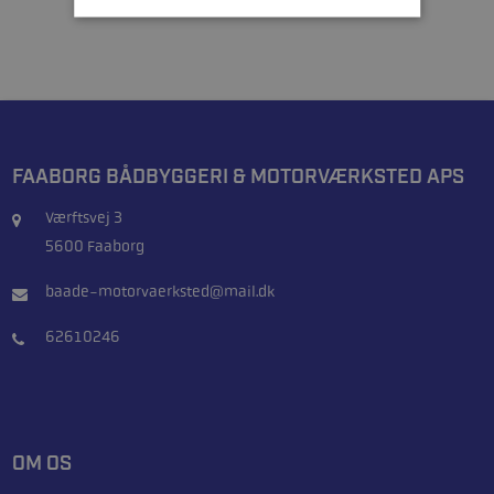
FAABORG BÅDBYGGERI & MOTORVÆRKSTED APS
Værftsvej 3
5600 Faaborg
baade-motorvaerksted@mail.dk
62610246
OM OS