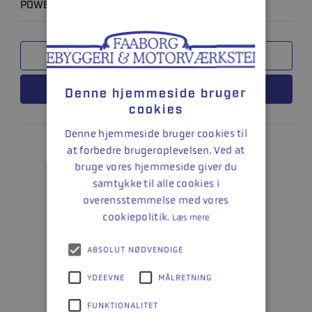
POWER TRIM & STYRINGTØJS OLIE - 240 ML
SAMMENLIGN
LÆS MERE
Denne hjemmeside bruger
cookies
Denne hjemmeside bruger cookies til
at forbedre brugeroplevelsen. Ved at
bruge vores hjemmeside giver du
samtykke til alle cookies i
overensstemmelse med vores
cookiepolitik.
Læs mere
ABSOLUT NØDVENDIGE
YDEEVNE
MÅLRETNING
FUNKTIONALITET