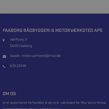
FAABORG BÅDBYGGERI & MOTORVÆRKSTED APS
Værftsvej 3
5600 Faaborg
baade-motorvaerksted@mail.dk
62610246
OM OS
Vi er autoriseret forhandler & service-værksted for hhv. Volvo Penta,
Yanmar, Mercury, MerCruiser & Suzuki.