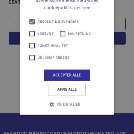
overensstemmelse med vores
GEARKABEL BRAVO
cookiepolitik.
Læs mere
ABSOLUT NØDVENDIGE
SAMMENLIGN
YDEEVNE
MÅLRETNING
LÆS MERE
FUNKTIONALITET
UKLASSIFICEREDE
ACCEPTER ALLE
1
AFVIS ALLE
VIS DETALJER