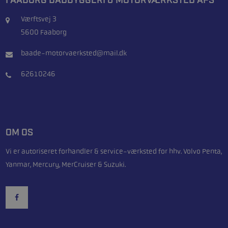
FAABORG BÅDBYGGERI & MOTORVÆRKSTED APS
Værftsvej 3
5600 Faaborg
baade-motorvaerksted@mail.dk
62610246
OM OS
Vi er autoriseret forhandler & service-værksted for hhv. Volvo Penta,
Yanmar, Mercury, MerCruiser & Suzuki.