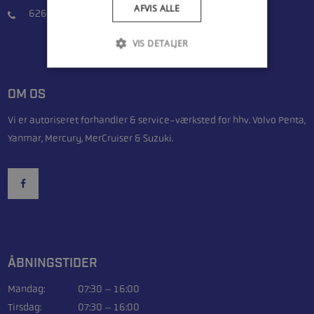
AFVIS ALLE
62610246
VIS DETALJER
OM OS
Vi er autoriseret forhandler & service-værksted for hhv. Volvo Penta,
Yanmar, Mercury, MerCruiser & Suzuki.
ÅBNINGSTIDER
Mandag:
07:30 – 16:00
Tirsdag:
07:30 – 16:00